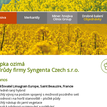
Miner. hnojiva
Drobné balení
siva
Merkantily
Olmix Group
Objednávky
pka ozimá
růdy firmy Syngenta Czech s.r.o.
anos
ržovatel Limagrain Europe, Saint Beauzire, Francie
ředně raný hybrid
chlý vývoj na podzim spojený s možností pozdního setí
odnost i na horší stanoviště – písčité půdy
chlý nástup do jarní vegetace
soká odolnost vyzimování a poléhání