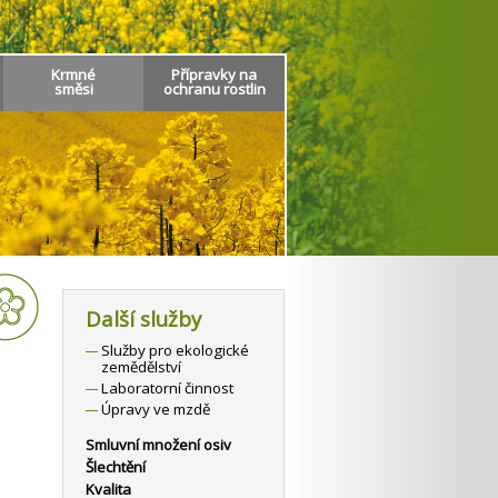
Krmné
Přípravky na
směsi
ochranu rostlin
Další služby
Služby pro ekologické
zemědělství
Laboratorní činnost
Úpravy ve mzdě
Smluvní množení osiv
Šlechtění
Kvalita