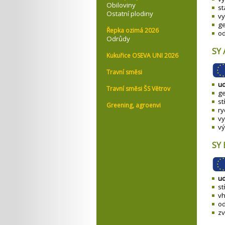
Obiloviny
st
Ostatní plodiny
vy
ge
Řepka ozimá 2026
od
Odrůdy
SY 
Kukuřice OSEVA UNI 2026
Travní směsi
ud
Travní směsi ŠS Větrov
ge
st
Greening, agroenvi
ry
vy
vý
SY 
ud
st
vh
od
zv