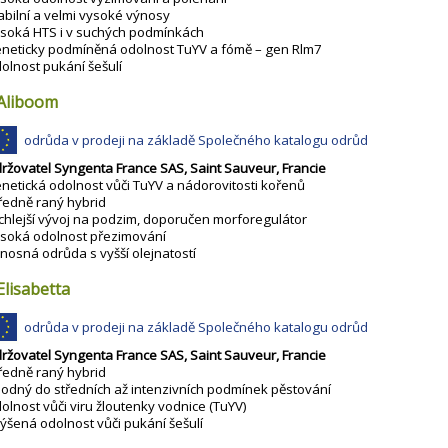
abilní a velmi vysoké výnosy
soká HTS i v suchých podmínkách
neticky podmíněná odolnost TuYV a fómě – gen Rlm7
olnost pukání šešulí
Aliboom
odrůda v prodeji na základě Společného katalogu odrůd
ržovatel Syngenta France SAS, Saint Sauveur, Francie
netická odolnost vůči TuYV a nádorovitosti kořenů
ředně raný hybrid
chlejší vývoj na podzim, doporučen morforegulátor
soká odolnost přezimování
nosná odrůda s vyšší olejnatostí
Elisabetta
odrůda v prodeji na základě Společného katalogu odrůd
ržovatel Syngenta France SAS, Saint Sauveur, Francie
ředně raný hybrid
odný do středních až intenzivních podmínek pěstování
olnost vůči viru žloutenky vodnice (TuYV)
ýšená odolnost vůči pukání šešulí