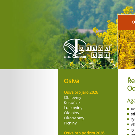
O
Ře
Osiva
Od
Osiva pro jaro 2026
Obiloviny
Ag
Kukuřice
Luskoviny
ud
Olejniny
st
Okopaniny
ry
Pícniny
vh
ry
Osiva pro podzim 2026
vy