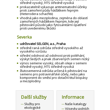
středně vysoký, HTS středně vysoká
prokazatelně vykazuje antinematodní účinky
proti zamoření půdy háďátkem řepným
(Heterodera schachtii)
vhodná jako meziplodina, zejména do oblastí
zamořených háďátkem řepným, kde její
pěstování působí jako fytosanitární opatření
proti uvedenému škůdci
Severka
udržovatel SELGEN, a.s., Praha
středně raná odrůda středně vysokého až
vysokého vzrůstu
střední odolnost až odolnost proti poléhání,
výskyt šedých a jinak zbarvených semen nízký
výnos semene vysoký, obsah oleje v semeni
středně vysoký, HTS středně vysoká
žlutosemenná odrůda určená k pěstování na
semeno pro potravinářské účely, nebo jako
komponent do směsí pro dotační titul biopásy
a meziplodiny
Další služby
Informace
Služby pro
Naše katalogy
ekologické
Výsevky polních