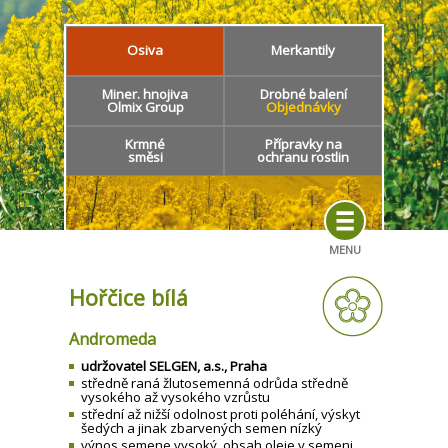
Osiva
Merkantily
Miner. hnojiva
Drobné balení
Olmix Group
Objednávky
Krmné
Přípravky na
směsi
ochranu rostlin
MENU
Hořčice bílá
Andromeda
udržovatel SELGEN, a.s., Praha
středně raná žlutosemenná odrůda středně
vysokého až vysokého vzrůstu
střední až nižší odolnost proti poléhání, výskyt
šedých a jinak zbarvených semen nízký
výnos semene vysoký, obsah oleje v semeni