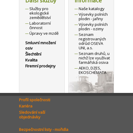
Další služby
Informace
Služby pro
Naše katalogy
ekologické
Výsevky polních
zemědělství
plodin - jařiny
Laboratorní
Výsevky polních
činnost
plodin - ozimy
Úpravy ve mzdě
Seznam
registrovaných
Smluvní množení
odrůd OSEVA
UNI, a.s.
osiv
Seznam druhů, u
Šlechtění
nichž lze využívat
Kvalita
farmářská osiva
Firemní prodejny
AEKO, DZES,
EKOSCHÉMATA
Profil společnosti
Kariéra
Sledování vaší
objednávky
Bezpečnostní listy - mořidla