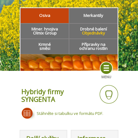
Osiva
Merkantily
Miner. hnojiva
Drobné balení
Olmix Group
Objednávky
Krmné
Přípravky na
směsi
ochranu rostlin
MENU
Hybridy firmy
SYNGENTA
Stáhněte si tabulku ve formátu PDF.