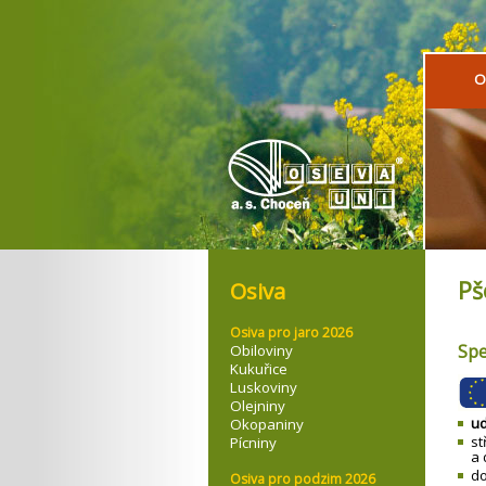
O
Pš
Osiva
Osiva pro jaro 2026
Sp
Obiloviny
Kukuřice
Luskoviny
Olejniny
ud
Okopaniny
st
Pícniny
a 
do
Osiva pro podzim 2026