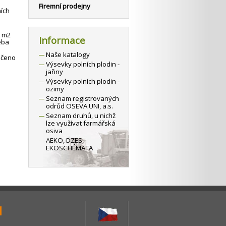
Firemní prodejny
ních
1 m2
Informace
eba
Naše katalogy
učeno
Výsevky polních plodin -
jařiny
Výsevky polních plodin -
ozimy
Seznam registrovaných
odrůd OSEVA UNI, a.s.
Seznam druhů, u nichž
lze využívat farmářská
osiva
AEKO, DZES,
EKOSCHÉMATA
1