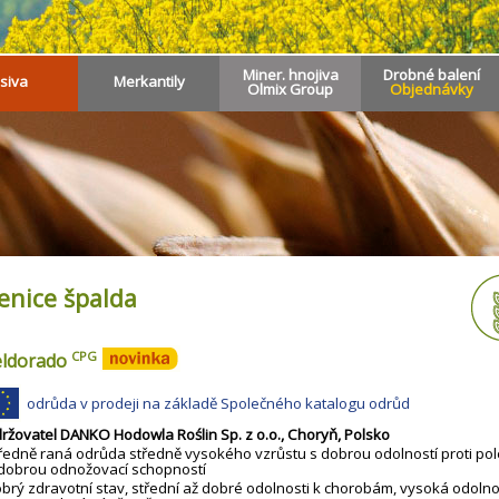
Miner. hnojiva
Drobné balení
siva
Merkantily
Olmix Group
Objednávky
enice špalda
CPG
eldorado
odrůda v prodeji na základě Společného katalogu odrůd
ržovatel DANKO Hodowla Roślin Sp. z o.o., Choryň, Polsko
ředně raná odrůda středně vysokého vzrůstu s dobrou odolností proti po
dobrou odnožovací schopností
brý zdravotní stav, střední až dobré odolnosti k chorobám, vysoká odolno