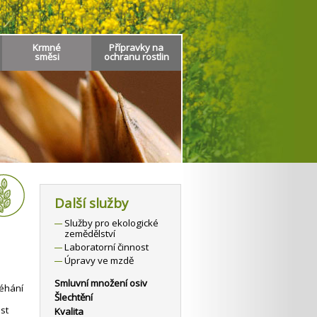
Krmné
Přípravky na
směsi
ochranu rostlin
Další služby
Služby pro ekologické
zemědělství
Laboratorní činnost
Úpravy ve mzdě
Smluvní množení osiv
léhání
Šlechtění
st
Kvalita