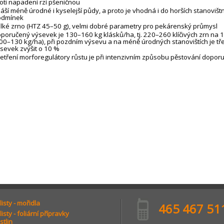
oti napadení rzí pšeničnou
áší méně úrodné i kyselejší půdy, a proto je vhodná i do horších stanovišt
odmínek
lké zrno (HTZ 45–50 g), velmi dobré parametry pro pekárenský průmysl
poručený výsevek je 130–160 kg klásků/ha, tj. 220–260 klíčivých zrn na 
00–130 kg/ha), při pozdním výsevu a na méně úrodných stanovištích je tř
sevek zvýšit o 10 %
etření morforegulátory růstu je při intenzivním způsobu pěstování dopor
isty - mořidla
465 467 51
isty - foliární přípravky
stlin