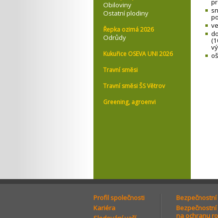
pr
Obiloviny
sn
Ostatní plodiny
p
ve
Řepka ozimá 2026
do
Odrůdy
(1
vý
Kukuřice OSEVA UNI 2026
oš
Travní směsi
Travní směsi ŠS Větrov
Greening, agroenvi
Profil společnosti
Bezpečnostní l
Kariéra
Bezpečnostní l
na ochranu ro